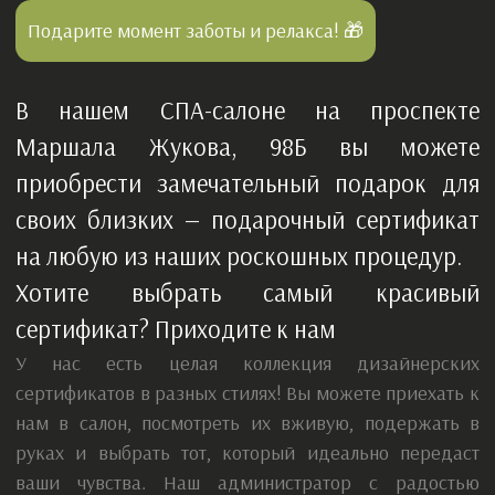
своих близких — подарочный сертификат
на любую из наших роскошных процедур.
Хотите выбрать самый красивый
сертификат? Приходите к нам
У нас есть целая коллекция дизайнерских
сертификатов в разных стилях! Вы можете приехать к
нам в салон, посмотреть их вживую, подержать в
руках и выбрать тот, который идеально передаст
ваши чувства. Наш администратор с радостью
поможет вам с выбором и расскажет о всех
процедурах. Это лучший вариант, если вы хотите
добавить к подарку личное теплое общение и
красивый конверт.
Цените скорость и современный подход?
Электронный сертификат — ваш выбор
Не можете приехать? Подарок нужен срочно?
Выберите наш электронный сертификат
Это красивая уникальная картинка (изображение),
стильно оформленная, с персональным текстом и
номиналом или спа-риуталом.