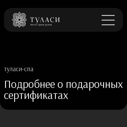
туласи-спа
Подробнее о подарочных
сертификатах
Подарите момент заботы и релакса! 🎁
В нашем СПА-салоне на проспекте
Маршала Жукова, 98Б вы можете
приобрести замечательный подарок для