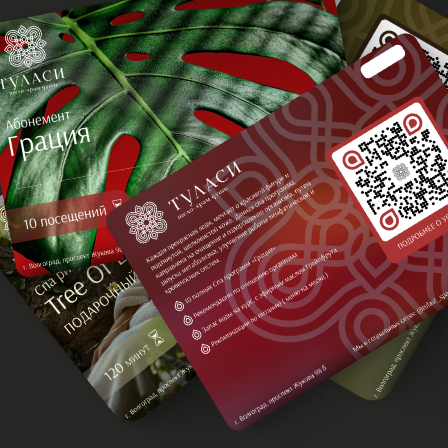
Услуги
Продукция
О сертификатах
+7 961 075-05-88
ИП Корчагина М.П.
политика обработки персональных данных
Электронная почта:
Mariat.84@mail.ru
ОГРН: 324344300021790