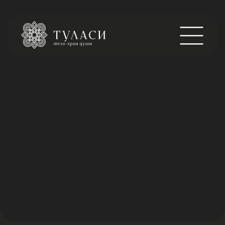
МУЖСКОЙ ХАРАКТЕР
«Мужской характер» — это не просто спа‑ритуал, а
инвестиция в ваше здоровье, энергию и уверенность.
Позвольте себе паузу для восстановления и ощущения
подлинной гармонии.