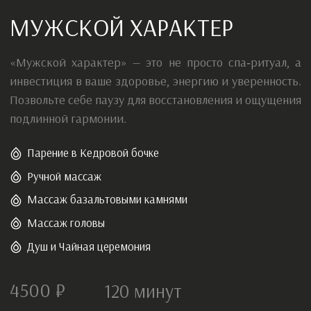
Парение в Кедровой бочке
Ручной массаж
Массаж базальтовыми камнями
Массаж головы
Душ и Чайная церемония
4500 ₽
120
минут
Записаться
Сертификат
ПОДАРОЧНЫЙ СЕРТИФИКАТ
В ТУЛАСИ СПА
Роскошный уход, расслабляющий массаж или спа-
ритуал — выбор за тем, кому даришь. Идеальный
подарок без риска ошибиться.