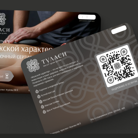
«Мужской характер» — это не просто тренировки, а
путь к осознанному и уверенному мужскому началу,
где сила сочетается с мудростью, а воля — с
ответственностью. Программа «Мужской характер» в
спа‑салоне Программа создана для современных
мужчин, которые ценят заботу о себе, стремятся к
гармонии тела и духа и хотят на время отключиться от
повседневных забот. Комбинация традиционных
спа‑процедур обеспечивает глубокое расслабление,
восстановление сил и заметный оздоровительный
эффект. Цель программы Комплексное
восстановление физического и эмоционального
состояния мужчины через: снятие мышечного
напряжения; улучшение кровообращения и
лимфодренажа; детоксикацию организма;
релаксацию нервной системы; повышение общего
тонуса и жизненного ресурса.
Этапы процедуры