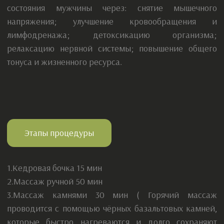
Услуги
Продукция
О сертификатах
+7 961 075-05-88
ИП Корчагина М.П.
политика обработки персональных данных
Электронная почта:
Mariat.84@mail.ru