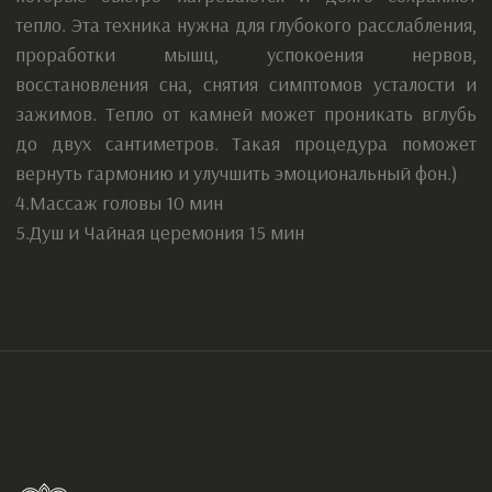
ОГРН: 324344300021790