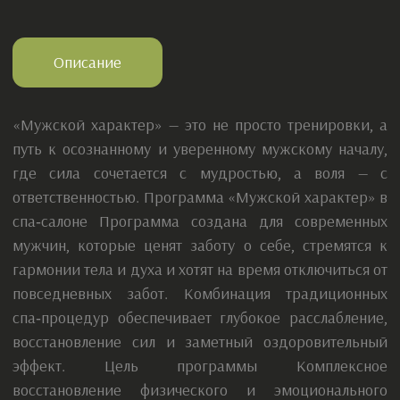
1.Кедровая бочка 15 мин
2.Массаж ручной 50 мин
3.Массаж камнями 30 мин ( Горячий массаж
проводится с помощью чёрных базальтовых камней,
которые быстро нагреваются и долго сохраняют
тепло. Эта техника нужна для глубокого расслабления,
проработки мышц, успокоения нервов,
восстановления сна, снятия симптомов усталости и
зажимов. Тепло от камней может проникать вглубь
до двух сантиметров. Такая процедура поможет
вернуть гармонию и улучшить эмоциональный фон.)
4.Массаж головы 10 мин
5.Душ и Чайная церемония 15 мин