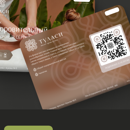
процедура, направленная на улучшение общего
состояния организма путем воздействия на мышцы и
ткани. Эта форма массажа основана на применении
разнообразных техник. Главная цель такого массажа
– снятие напряжения и стресса, улучшение
кровообращения и общего тонуса мышц, а также
повышение гибкости суставов.
Этапы процедуры
Массаж - 50 мин
Чаепитие - 10 мин