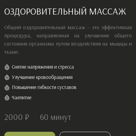
Снятие напряжения и стресса
Улучшение кровообращения
Повышение гибкости суставов
Чаепитие
2000 ₽
60
минут
Записаться
Сертификат
ПОДАРОЧНЫЙ СЕРТИФИКАТ
В ТУЛАСИ СПА
Роскошный уход, расслабляющий массаж или спа-
ритуал — выбор за тем, кому даришь. Идеальный
подарок без риска ошибиться.