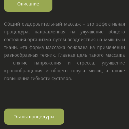
Услуги
Продукция
О сертификатах
+7 961 075-05-88
ИП Корчагина М.П.
политика обработки персональных данных
Электронная почта:
Mariat.84@mail.ru