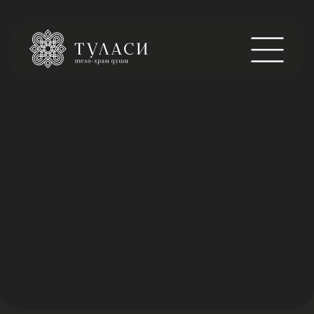
ОЗДОРОВИТЕЛЬНЫЙ МАССАЖ
Общий оздоровительный массаж – это эффективная
процедура, направленная на улучшение общего
состояния организма путем воздействия на мышцы и
ткани.