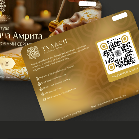
Пробуждение и поклонение Вашей Красоте будет
проводиться с помощью 5 сакральных ингредиентов,
которые дала нам, наполненная живой и чистой
философией, природа: Масло Гхи, Коровье молоко,
Мед, Йогурт, Розовая вода. Данный ритуал,
способствуют глубокому расслаблению, очищению на
тонком и телесном уровнях, восстановлению
психической энергии, питанию и омоложению тела. В
результате ум наполняется спокойствием и эйфорией,
тело укрепляется, контуры становятся четкими, кожа–
напитанной, упругой и удивительно нежной. Вы
почувствуете прилив свежих сил и свою
неповторимую Красоту
Этапы процедуры
1.Парение в Кедровой бочке с травами
2.Скрабирование всего тела (Глубокое очищение и
открытие пор кожи, массаж гранулами тростникового
сахара и стимуляция обменных процессов, золотое
масло гхи и мед питают и омолаживают кожу,