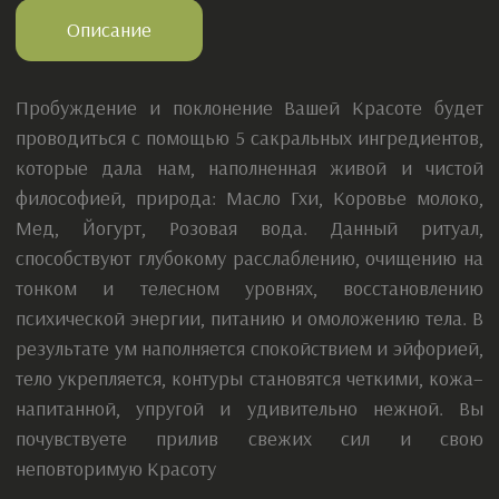
укрепляют тело; 3.Маска – укутывание для тела
(Золотое масло Гхи уравновешивает три доши и
является транспортом для других биологически-
активных веществ, доносящих их до клеток кожи,
мед cтимулирует обменные процессы, вывод лишней
жидкости и очищение от токсинов, молоко –
содержит в себе эссенцию многих лекарственных
трав, питает, дает силу телу и уму, омолаживает кожу,
йогурт – природный коктейль, включающий в себя
множество веществ, сохраняющий моложавый,
цветущий вид и здоровье кожи.Вся водная часть
маски заменена на отвар кардамона, который
способствует поднятию тонуса организма и
улучшению настроения)
4. Массаж всего тела (Пять драгоценных нектаров –
золотое масло гхи, мед, йогурт, молоко и розовая
вода – питают и омолаживают кожу, восстанавливают
психическую энергию.)
5. Чай с травами и сухофруктами