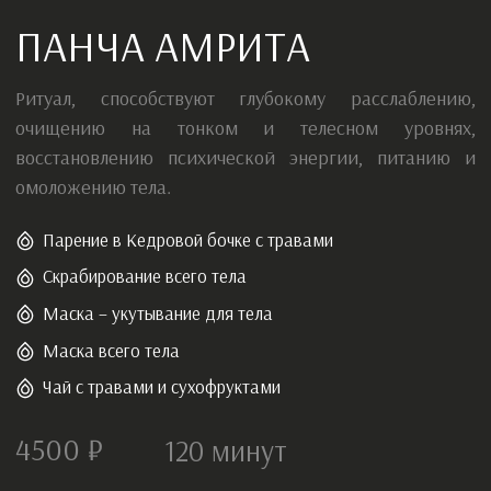
Парение в Кедровой бочке с травами
Скрабирование всего тела
Маска – укутывание для тела
Маска всего тела
Чай с травами и сухофруктами
4500 ₽
120
минут
Записаться
Сертификат
ПОДАРОЧНЫЙ СЕРТИФИКАТ
В ТУЛАСИ СПА
Роскошный уход, расслабляющий массаж или спа-
ритуал — выбор за тем, кому даришь. Идеальный
подарок без риска ошибиться.