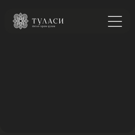
ПАНЧА АМРИТА
Ритуал, способствуют глубокому расслаблению,
очищению на тонком и телесном уровнях,
восстановлению психической энергии, питанию и
омоложению тела.